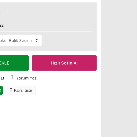
E
22
EKLE
Hızlı Satın Al
 Et
Yorum Yaz
O
Karşılaştır