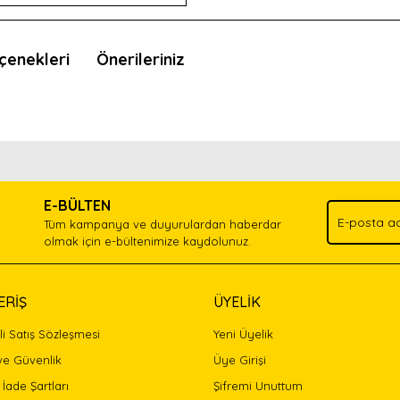
çenekleri
Önerileriniz
nda ve diğer konularda yetersiz gördüğünüz noktaları öneri formunu kullan
Bu ürünü kullandıysanız yorum yapın, herkes ürünü tanısın.
.
E-BÜLTEN
Yorum Yaz
Tüm kampanya ve duyurulardan haberdar
olmak için e-bültenimize kaydolunuz.
ERİŞ
ÜYELİK
i Satış Sözleşmesi
Yeni Üyelik
 ve Güvenlik
Üye Girişi
 İade Şartları
Şifremi Unuttum