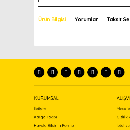
Ürün Bilgisi
Yorumlar
Taksit Se
Bu ürünün fiyat bilgisi, resim, ürün açıklamaları
Görüş ve önerileriniz için teşekkür ederiz.
Ürün resmi kalitesiz, bozuk veya görüntülenemiyor
Ürün açıklamasında eksik bilgiler bulunuyor.
Ürün bilgilerinde hatalar bulunuyor.
Ürün fiyatı diğer sitelerden daha pahalı.
Bu ürüne benzer farklı alternatifler olmalı.
KURUMSAL
ALIŞV
İletişim
Mesafel
Kargo Takibi
Gizlilik
Havale Bildirim Formu
İptal ve