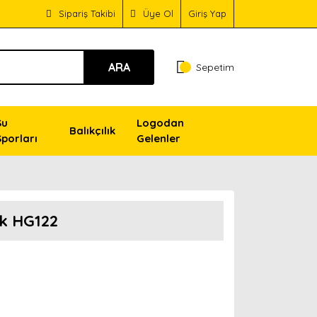
Sipariş Takibi
Üye Ol
Giriş Yap
ARA
Sepetim
Su
Logodan
Balıkçılık
Sporları
Gelenler
ek HG122