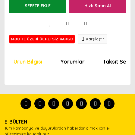
SEPETE EKLE
Hızlı Satın Al
1400 TL ÜZERİ ÜCRETSİZ KARGO
Karşılaştır
Ürün Bilgisi
Yorumlar
Taksit Seçen
Bu ürünün fiyat bilgisi, resim, ürün açıklamalarında ve
diğer konularda yetersiz gördüğünüz noktaları öneri
Bu ürünü kullandıysanız yorum yapın, herkes ürünü
formunu kullanarak tarafımıza iletebilirsiniz.
tanısın.
Görüş ve önerileriniz için teşekkür ederiz.
Ürün resmi kalitesiz, bozuk veya görüntülenemiyor.
Yorum Yaz
E-BÜLTEN
Ürün açıklamasında eksik bilgiler bulunuyor.
Tüm kampanya ve duyurulardan haberdar olmak için e-
Ürün bilgilerinde hatalar bulunuyor.
bültenimize kaydolunuz.