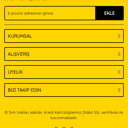
Ürün fiyatı diğer sitelerden daha pahalı.
EKLE
Bu ürüne benzer farklı alternatifler olmalı.
KURUMSAL
Gönder
ALIŞVERİŞ
ÜYELİK
BİZİ TAKİP EDİN
© Tüm hakları saklıdır. Kredi kartı bilgileriniz 256bit SSL sertifikası ile
korunmaktadır.