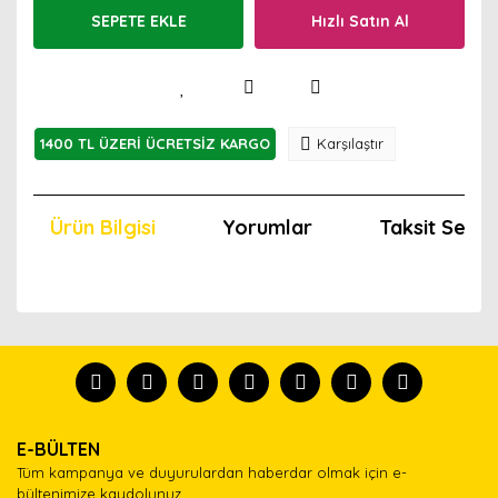
SEPETE EKLE
Hızlı Satın Al
1400 TL ÜZERİ ÜCRETSİZ KARGO
Karşılaştır
Ürün Bilgisi
Yorumlar
Taksit Seçen
Bu ürünün fiyat bilgisi, resim, ürün açıklamalarında ve
diğer konularda yetersiz gördüğünüz noktaları öneri
Bu ürünü kullandıysanız yorum yapın, herkes ürünü
formunu kullanarak tarafımıza iletebilirsiniz.
tanısın.
Görüş ve önerileriniz için teşekkür ederiz.
Ürün resmi kalitesiz, bozuk veya görüntülenemiyor.
Yorum Yaz
E-BÜLTEN
Ürün açıklamasında eksik bilgiler bulunuyor.
Tüm kampanya ve duyurulardan haberdar olmak için e-
Ürün bilgilerinde hatalar bulunuyor.
bültenimize kaydolunuz.