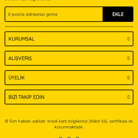
Ürün fiyatı diğer sitelerden daha pahalı.
EKLE
Bu ürüne benzer farklı alternatifler olmalı.
KURUMSAL
Gönder
ALIŞVERİŞ
ÜYELİK
BİZİ TAKİP EDİN
© Tüm hakları saklıdır. Kredi kartı bilgileriniz 256bit SSL sertifikası ile
korunmaktadır.