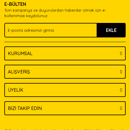
E-BÜLTEN
Ürün açıklamasında eksik bilgiler bulunuyor.
Tüm kampanya ve duyurulardan haberdar olmak için e-
Ürün bilgilerinde hatalar bulunuyor.
bültenimize kaydolunuz.
Ürün fiyatı diğer sitelerden daha pahalı.
EKLE
Bu ürüne benzer farklı alternatifler olmalı.
KURUMSAL
Gönder
ALIŞVERİŞ
ÜYELİK
BİZİ TAKİP EDİN