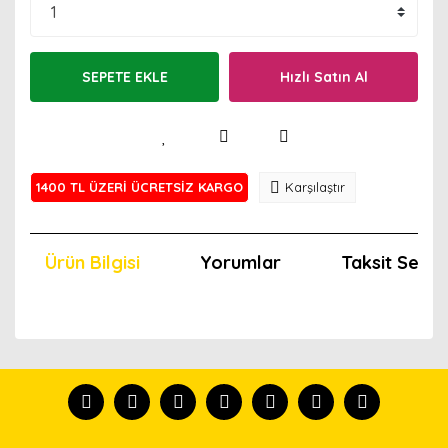
SEPETE EKLE
Hızlı Satın Al
1400 TL ÜZERİ ÜCRETSİZ KARGO
Karşılaştır
Ürün Bilgisi
Yorumlar
Taksit Seçen
Bu ürünün fiyat bilgisi, resim, ürün açıklamalarında ve
diğer konularda yetersiz gördüğünüz noktaları öneri
Bu ürünü kullandıysanız yorum yapın, herkes ürünü
formunu kullanarak tarafımıza iletebilirsiniz.
tanısın.
Görüş ve önerileriniz için teşekkür ederiz.
Ürün resmi kalitesiz, bozuk veya görüntülenemiyor.
Yorum Yaz