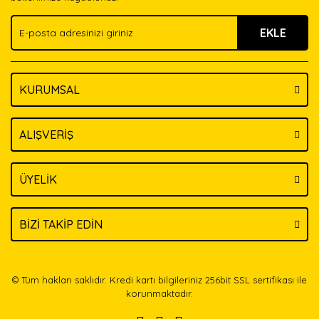
Ürün fiyatı diğer sitelerden daha pahalı.
EKLE
Bu ürüne benzer farklı alternatifler olmalı.
KURUMSAL
Gönder
ALIŞVERİŞ
ÜYELİK
BİZİ TAKİP EDİN
© Tüm hakları saklıdır. Kredi kartı bilgileriniz 256bit SSL sertifikası ile
korunmaktadır.