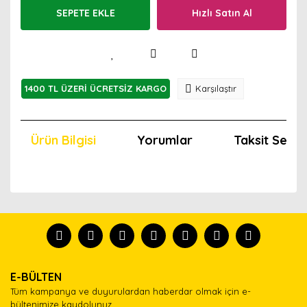
SEPETE EKLE
Hızlı Satın Al
1400 TL ÜZERİ ÜCRETSİZ KARGO
Karşılaştır
Ürün Bilgisi
Yorumlar
Taksit Seçen
Bu ürünün fiyat bilgisi, resim, ürün açıklamalarında ve
diğer konularda yetersiz gördüğünüz noktaları öneri
Bu ürünü kullandıysanız yorum yapın, herkes ürünü
formunu kullanarak tarafımıza iletebilirsiniz.
tanısın.
Görüş ve önerileriniz için teşekkür ederiz.
Ürün resmi kalitesiz, bozuk veya görüntülenemiyor.
Yorum Yaz
E-BÜLTEN
Ürün açıklamasında eksik bilgiler bulunuyor.
Tüm kampanya ve duyurulardan haberdar olmak için e-
Ürün bilgilerinde hatalar bulunuyor.
bültenimize kaydolunuz.