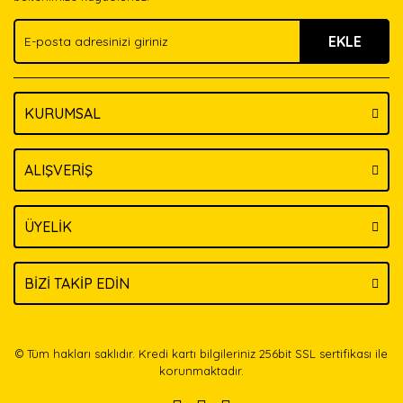
Ürün fiyatı diğer sitelerden daha pahalı.
EKLE
Bu ürüne benzer farklı alternatifler olmalı.
KURUMSAL
Gönder
ALIŞVERİŞ
ÜYELİK
BİZİ TAKİP EDİN
© Tüm hakları saklıdır. Kredi kartı bilgileriniz 256bit SSL sertifikası ile
korunmaktadır.