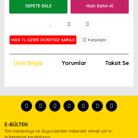
SEPETE EKLE
Hızlı Satın Al
1400 TL ÜZERİ ÜCRETSİZ KARGO
Karşılaştır
Ürün Bilgisi
Yorumlar
Taksit Seçen
Bu ürünün fiyat bilgisi, resim, ürün açıklamalarında ve
diğer konularda yetersiz gördüğünüz noktaları öneri
Bu ürünü kullandıysanız yorum yapın, herkes ürünü
formunu kullanarak tarafımıza iletebilirsiniz.
tanısın.
Görüş ve önerileriniz için teşekkür ederiz.
Ürün resmi kalitesiz, bozuk veya görüntülenemiyor.
Yorum Yaz
E-BÜLTEN
Ürün açıklamasında eksik bilgiler bulunuyor.
Tüm kampanya ve duyurulardan haberdar olmak için e-
Ürün bilgilerinde hatalar bulunuyor.
bültenimize kaydolunuz.