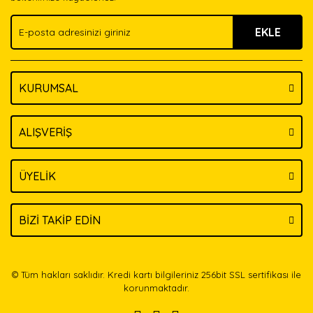
Ürün fiyatı diğer sitelerden daha pahalı.
EKLE
Bu ürüne benzer farklı alternatifler olmalı.
KURUMSAL
Gönder
ALIŞVERİŞ
ÜYELİK
BİZİ TAKİP EDİN
© Tüm hakları saklıdır. Kredi kartı bilgileriniz 256bit SSL sertifikası ile
korunmaktadır.