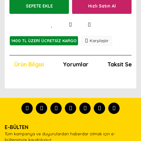
SEPETE EKLE
Hızlı Satın Al
1400 TL ÜZERİ ÜCRETSİZ KARGO
Karşılaştır
Ürün Bilgisi
Yorumlar
Taksit Seçen
Bu ürünün fiyat bilgisi, resim, ürün açıklamalarında ve
diğer konularda yetersiz gördüğünüz noktaları öneri
Bu ürünü kullandıysanız yorum yapın, herkes ürünü
formunu kullanarak tarafımıza iletebilirsiniz.
tanısın.
Görüş ve önerileriniz için teşekkür ederiz.
Ürün resmi kalitesiz, bozuk veya görüntülenemiyor.
Yorum Yaz
E-BÜLTEN
Ürün açıklamasında eksik bilgiler bulunuyor.
Tüm kampanya ve duyurulardan haberdar olmak için e-
Ürün bilgilerinde hatalar bulunuyor.
bültenimize kaydolunuz.