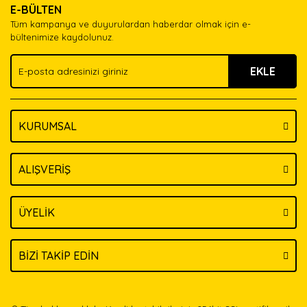
E-BÜLTEN
Ürün açıklamasında eksik bilgiler bulunuyor.
Tüm kampanya ve duyurulardan haberdar olmak için e-
Ürün bilgilerinde hatalar bulunuyor.
bültenimize kaydolunuz.
Ürün fiyatı diğer sitelerden daha pahalı.
EKLE
Bu ürüne benzer farklı alternatifler olmalı.
KURUMSAL
Gönder
ALIŞVERİŞ
ÜYELİK
BİZİ TAKİP EDİN