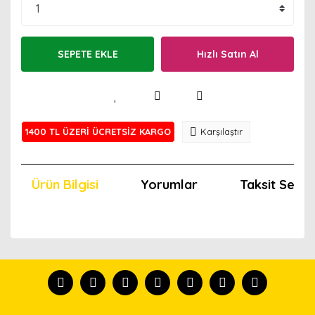
SEPETE EKLE
Hızlı Satın Al
1400 TL ÜZERİ ÜCRETSİZ KARGO
Karşılaştır
Ürün Bilgisi
Yorumlar
Taksit Seçen
Bu ürünün fiyat bilgisi, resim, ürün açıklamalarında ve
diğer konularda yetersiz gördüğünüz noktaları öneri
Bu ürünü kullandıysanız yorum yapın, herkes ürünü
formunu kullanarak tarafımıza iletebilirsiniz.
tanısın.
Görüş ve önerileriniz için teşekkür ederiz.
Ürün resmi kalitesiz, bozuk veya görüntülenemiyor.
Yorum Yaz