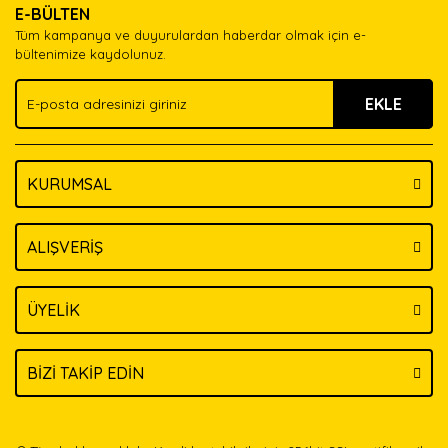
E-BÜLTEN
Ürün açıklamasında eksik bilgiler bulunuyor.
Tüm kampanya ve duyurulardan haberdar olmak için e-
Ürün bilgilerinde hatalar bulunuyor.
bültenimize kaydolunuz.
Ürün fiyatı diğer sitelerden daha pahalı.
EKLE
Bu ürüne benzer farklı alternatifler olmalı.
KURUMSAL
Gönder
ALIŞVERİŞ
ÜYELİK
BİZİ TAKİP EDİN