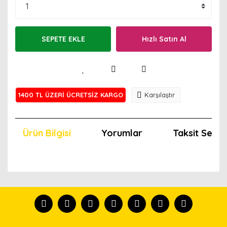
SEPETE EKLE
Hızlı Satın Al
1400 TL ÜZERİ ÜCRETSİZ KARGO
Karşılaştır
Ürün Bilgisi
Yorumlar
Taksit Seçen
Bu ürünün fiyat bilgisi, resim, ürün açıklamalarında ve
diğer konularda yetersiz gördüğünüz noktaları öneri
Bu ürünü kullandıysanız yorum yapın, herkes ürünü
formunu kullanarak tarafımıza iletebilirsiniz.
tanısın.
Görüş ve önerileriniz için teşekkür ederiz.
Ürün resmi kalitesiz, bozuk veya görüntülenemiyor.
Yorum Yaz