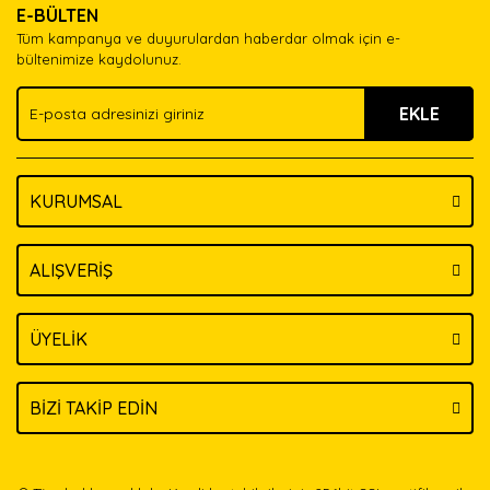
E-BÜLTEN
Ürün açıklamasında eksik bilgiler bulunuyor.
Tüm kampanya ve duyurulardan haberdar olmak için e-
Ürün bilgilerinde hatalar bulunuyor.
bültenimize kaydolunuz.
Ürün fiyatı diğer sitelerden daha pahalı.
EKLE
Bu ürüne benzer farklı alternatifler olmalı.
KURUMSAL
Gönder
ALIŞVERİŞ
ÜYELİK
BİZİ TAKİP EDİN