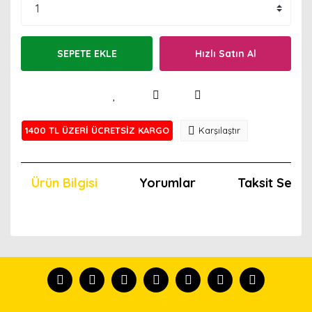
SEPETE EKLE
Hızlı Satın Al
1400 TL ÜZERİ ÜCRETSİZ KARGO
Karşılaştır
Ürün Bilgisi
Yorumlar
Taksit Seçen
Bu ürünün fiyat bilgisi, resim, ürün açıklamalarında ve
diğer konularda yetersiz gördüğünüz noktaları öneri
Bu ürünü kullandıysanız yorum yapın, herkes ürünü
formunu kullanarak tarafımıza iletebilirsiniz.
tanısın.
Görüş ve önerileriniz için teşekkür ederiz.
Ürün resmi kalitesiz, bozuk veya görüntülenemiyor.
Yorum Yaz