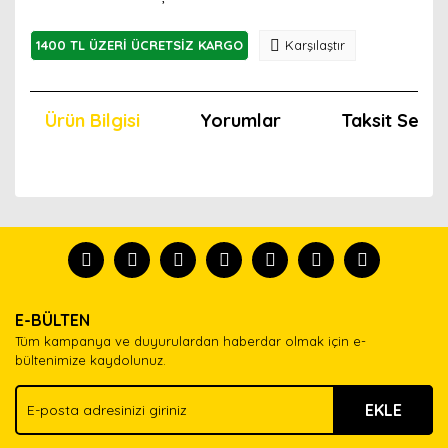
1400 TL ÜZERİ ÜCRETSİZ KARGO
Karşılaştır
Ürün Bilgisi
Yorumlar
Taksit Seçen
Bu ürünün fiyat bilgisi, resim, ürün açıklamalarında ve
diğer konularda yetersiz gördüğünüz noktaları öneri
Bu ürünü kullandıysanız yorum yapın, herkes ürünü
formunu kullanarak tarafımıza iletebilirsiniz.
tanısın.
Görüş ve önerileriniz için teşekkür ederiz.
Ürün resmi kalitesiz, bozuk veya görüntülenemiyor.
Yorum Yaz
E-BÜLTEN
Ürün açıklamasında eksik bilgiler bulunuyor.
Tüm kampanya ve duyurulardan haberdar olmak için e-
Ürün bilgilerinde hatalar bulunuyor.
bültenimize kaydolunuz.
Ürün fiyatı diğer sitelerden daha pahalı.
EKLE
Bu ürüne benzer farklı alternatifler olmalı.