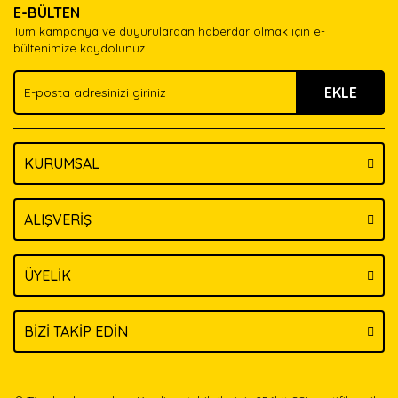
E-BÜLTEN
Ürün açıklamasında eksik bilgiler bulunuyor.
Tüm kampanya ve duyurulardan haberdar olmak için e-
Ürün bilgilerinde hatalar bulunuyor.
bültenimize kaydolunuz.
Ürün fiyatı diğer sitelerden daha pahalı.
EKLE
Bu ürüne benzer farklı alternatifler olmalı.
KURUMSAL
Gönder
ALIŞVERİŞ
ÜYELİK
BİZİ TAKİP EDİN