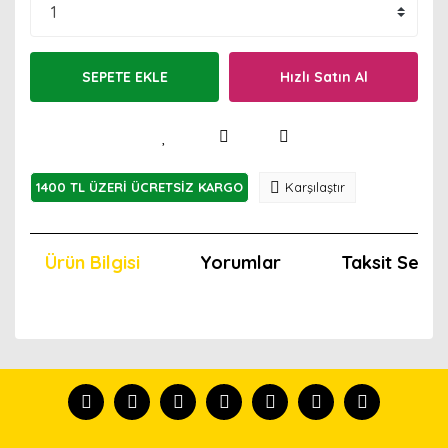
SEPETE EKLE
Hızlı Satın Al
1400 TL ÜZERİ ÜCRETSİZ KARGO
Karşılaştır
Ürün Bilgisi
Yorumlar
Taksit Seçen
Bu ürünün fiyat bilgisi, resim, ürün açıklamalarında ve
diğer konularda yetersiz gördüğünüz noktaları öneri
Bu ürünü kullandıysanız yorum yapın, herkes ürünü
formunu kullanarak tarafımıza iletebilirsiniz.
tanısın.
Görüş ve önerileriniz için teşekkür ederiz.
Ürün resmi kalitesiz, bozuk veya görüntülenemiyor.
Yorum Yaz