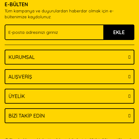
E-BÜLTEN
Ürün açıklamasında eksik bilgiler bulunuyor.
Tüm kampanya ve duyurulardan haberdar olmak için e-
Ürün bilgilerinde hatalar bulunuyor.
bültenimize kaydolunuz.
Ürün fiyatı diğer sitelerden daha pahalı.
EKLE
Bu ürüne benzer farklı alternatifler olmalı.
KURUMSAL
Gönder
ALIŞVERİŞ
ÜYELİK
BİZİ TAKİP EDİN