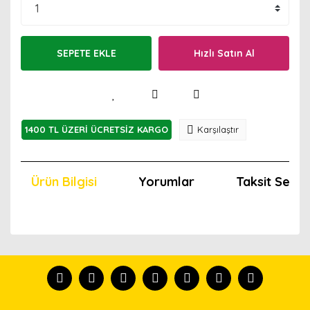
SEPETE EKLE
Hızlı Satın Al
1400 TL ÜZERİ ÜCRETSİZ KARGO
Karşılaştır
Ürün Bilgisi
Yorumlar
Taksit Seçen
Bu ürünün fiyat bilgisi, resim, ürün açıklamalarında ve
diğer konularda yetersiz gördüğünüz noktaları öneri
Bu ürünü kullandıysanız yorum yapın, herkes ürünü
formunu kullanarak tarafımıza iletebilirsiniz.
tanısın.
Görüş ve önerileriniz için teşekkür ederiz.
Ürün resmi kalitesiz, bozuk veya görüntülenemiyor.
Yorum Yaz