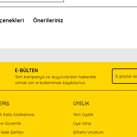
çenekleri
Önerileriniz
nda ve diğer konularda yetersiz gördüğünüz noktaları öneri formunu kullan
Bu ürünü kullandıysanız yorum yapın, herkes ürünü tanısın.
.
E-BÜLTEN
Yorum Yaz
Tüm kampanya ve duyurulardan haberdar
olmak için e-bültenimize kaydolunuz.
ERİŞ
ÜYELİK
i Satış Sözleşmesi
Yeni Üyelik
 ve Güvenlik
Üye Girişi
 İade Şartları
Şifremi Unuttum