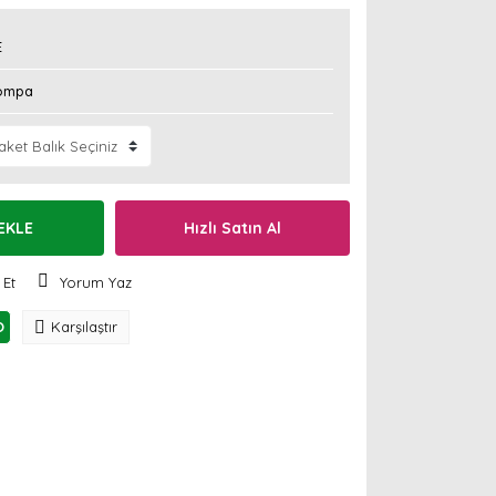
E
ompa
EKLE
Hızlı Satın Al
 Et
Yorum Yaz
O
Karşılaştır