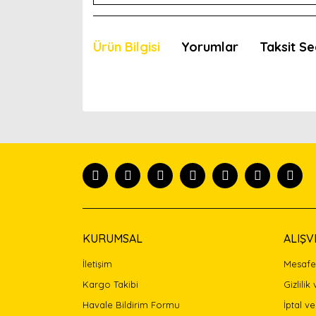
Ürün Bilgisi
Yorumlar
Taksit Se
Bu ürünün fiyat bilgisi, resim, ürün açıklamaları
Görüş ve önerileriniz için teşekkür ederiz.
Ürün resmi kalitesiz, bozuk veya görüntülenemiyor
Ürün açıklamasında eksik bilgiler bulunuyor.
Ürün bilgilerinde hatalar bulunuyor.
Ürün fiyatı diğer sitelerden daha pahalı.
Bu ürüne benzer farklı alternatifler olmalı.
KURUMSAL
ALIŞV
İletişim
Mesafel
Kargo Takibi
Gizlilik
Havale Bildirim Formu
İptal ve