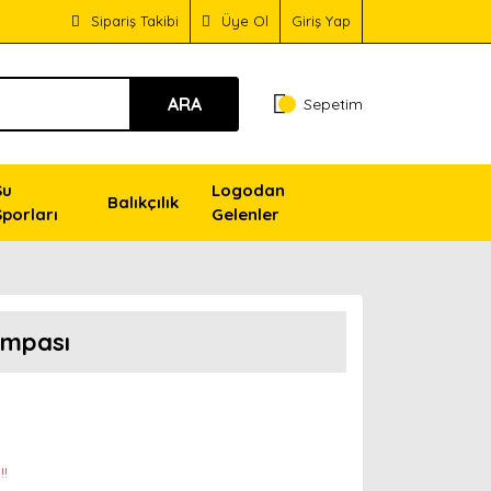
Sipariş Takibi
Üye Ol
Giriş Yap
ARA
Sepetim
Su
Logodan
Balıkçılık
Sporları
Gelenler
ompası
!!