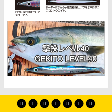
Bu ürünün fiyat bilgisi, resim, ürün açıklamalarında ve
diğer konularda yetersiz gördüğünüz noktaları öneri
Bu ürünü kullandıysanız yorum yapın, herkes ürünü
formunu kullanarak tarafımıza iletebilirsiniz.
tanısın.
Görüş ve önerileriniz için teşekkür ederiz.