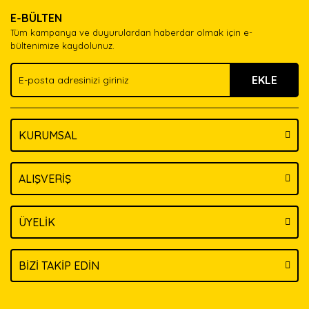
Ürün resmi kalitesiz, bozuk veya görüntülenemiyor.
Yorum Yaz
E-BÜLTEN
Ürün açıklamasında eksik bilgiler bulunuyor.
Tüm kampanya ve duyurulardan haberdar olmak için e-
Ürün bilgilerinde hatalar bulunuyor.
bültenimize kaydolunuz.
Ürün fiyatı diğer sitelerden daha pahalı.
EKLE
Bu ürüne benzer farklı alternatifler olmalı.
KURUMSAL
Gönder
ALIŞVERİŞ
ÜYELİK
BİZİ TAKİP EDİN