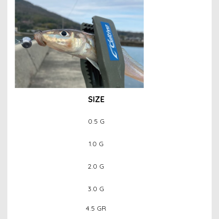
SIZE
0.5 G
1.0 G
2.0 G
3.0 G
4.5 GR