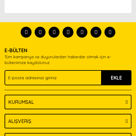
Bu ürünün fiyat bilgisi, resim, ürün açıklamalarında ve
diğer konularda yetersiz gördüğünüz noktaları öneri
Bu ürünü kullandıysanız yorum yapın, herkes ürünü
formunu kullanarak tarafımıza iletebilirsiniz.
tanısın.
Görüş ve önerileriniz için teşekkür ederiz.
Ürün resmi kalitesiz, bozuk veya görüntülenemiyor.
Yorum Yaz
E-BÜLTEN
Ürün açıklamasında eksik bilgiler bulunuyor.
Tüm kampanya ve duyurulardan haberdar olmak için e-
Ürün bilgilerinde hatalar bulunuyor.
bültenimize kaydolunuz.
Ürün fiyatı diğer sitelerden daha pahalı.
EKLE
Bu ürüne benzer farklı alternatifler olmalı.
KURUMSAL
Gönder
ALIŞVERİŞ