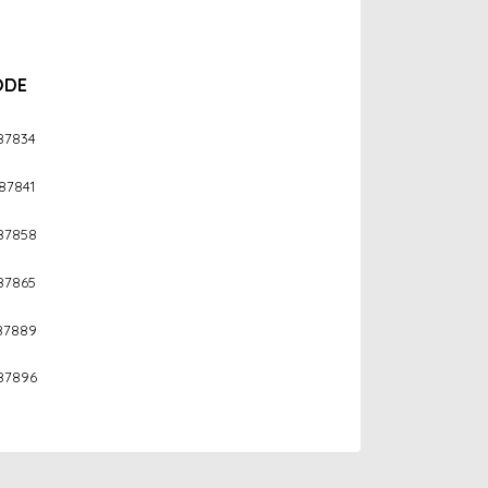
ODE
87834
87841
87858
87865
87889
87896
arak tarafımıza iletebilirsiniz.