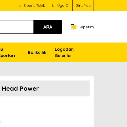
Sipariş Takibi
Üye Ol
Giriş Yap
ARA
Sepetim
Su
Logodan
Balıkçılık
Sporları
Gelenler
hi Head Power
!