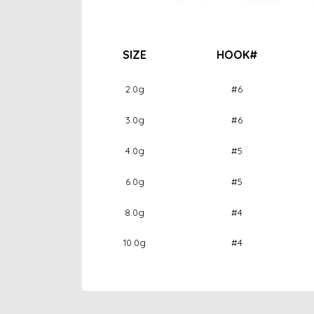
SIZE
HOOK#
2.0g
#6
3.0g
#6
4.0g
#5
6.0g
#5
8.0g
#4
10.0g
#4
Bu ürünün fiyat bilgisi, resim, ürün açıklamaları
Görüş ve önerileriniz için teşekkür ederiz.