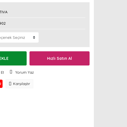
TIVA
902
EKLE
Hızlı Satın Al
 Et
Yorum Yaz
O
Karşılaştır