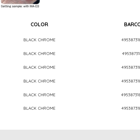
COLOR
BARC
BLACK CHROME
49538731
BLACK CHROME
49538731
BLACK CHROME
49538731
BLACK CHROME
49538731
BLACK CHROME
49538731
BLACK CHROME
49538731
nda ve diğer konularda yetersiz gördüğünüz noktaları öneri formunu kullan
Bu ürünü kullandıysanız yorum yapın, herkes ürünü tanısın.