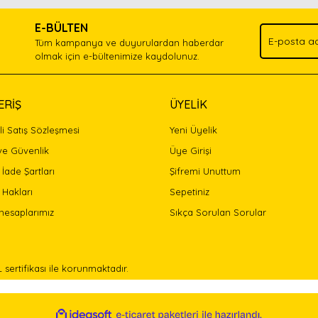
.
E-BÜLTEN
Yorum Yaz
Tüm kampanya ve duyurulardan haberdar
olmak için e-bültenimize kaydolunuz.
ERİŞ
ÜYELİK
i Satış Sözleşmesi
Yeni Üyelik
 ve Güvenlik
Üye Girişi
 İade Şartları
Şifremi Unuttum
 Hakları
Sepetiniz
Gönder
hesaplarımız
Sıkça Sorulan Sorular
L sertifikası ile korunmaktadır.
ile
ideasoft
e-