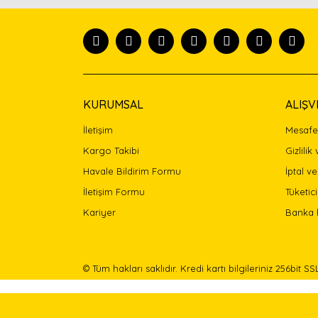
Ürün resmi kalitesiz, bozuk veya görüntülenemiyor
Ürün açıklamasında eksik bilgiler bulunuyor.
Ürün bilgilerinde hatalar bulunuyor.
Ürün fiyatı diğer sitelerden daha pahalı.
Bu ürüne benzer farklı alternatifler olmalı.
KURUMSAL
ALIŞV
İletişim
Mesafel
Kargo Takibi
Gizlilik
Havale Bildirim Formu
İptal ve
İletişim Formu
Tüketici
Kariyer
Banka 
© Tüm hakları saklıdır. Kredi kartı bilgileriniz 256bit SS