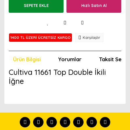
SEPETE EKLE
Hızlı Satın Al
1400 TL ÜZERİ ÜCRETSİZ KARGO
Karşılaştır
Ürün Bilgisi
Yorumlar
Taksit Seçen
Cultiva 11661 Top Double İkili
İğne
Bu ürünün fiyat bilgisi, resim, ürün açıklamalarında ve
diğer konularda yetersiz gördüğünüz noktaları öneri
Bu ürünü kullandıysanız yorum yapın, herkes ürünü
formunu kullanarak tarafımıza iletebilirsiniz.
tanısın.
Görüş ve önerileriniz için teşekkür ederiz.