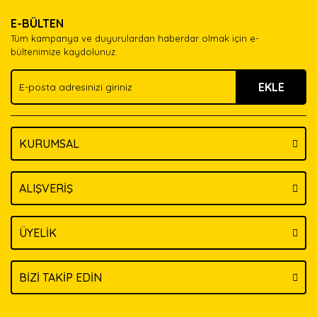
Ürün resmi kalitesiz, bozuk veya görüntülenemiyor.
Yorum Yaz
E-BÜLTEN
Ürün açıklamasında eksik bilgiler bulunuyor.
Tüm kampanya ve duyurulardan haberdar olmak için e-
Ürün bilgilerinde hatalar bulunuyor.
bültenimize kaydolunuz.
Ürün fiyatı diğer sitelerden daha pahalı.
EKLE
Bu ürüne benzer farklı alternatifler olmalı.
KURUMSAL
Gönder
ALIŞVERİŞ
ÜYELİK
BİZİ TAKİP EDİN