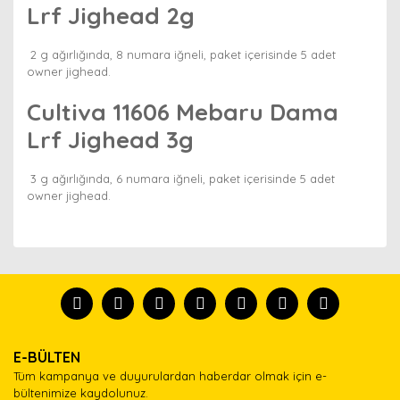
Lrf Jighead 2g
2 g ağırlığında, 8 numara iğneli, paket içerisinde 5 adet
owner jighead.
Cultiva 11606 Mebaru Dama
Lrf Jighead 3g
3 g ağırlığında, 6 numara iğneli, paket içerisinde 5 adet
owner jighead.
Bu ürünün fiyat bilgisi, resim, ürün açıklamalarında ve
diğer konularda yetersiz gördüğünüz noktaları öneri
Bu ürünü kullandıysanız yorum yapın, herkes ürünü
formunu kullanarak tarafımıza iletebilirsiniz.
tanısın.
Görüş ve önerileriniz için teşekkür ederiz.
Ürün resmi kalitesiz, bozuk veya görüntülenemiyor.
Yorum Yaz
E-BÜLTEN
Ürün açıklamasında eksik bilgiler bulunuyor.
Tüm kampanya ve duyurulardan haberdar olmak için e-
Ürün bilgilerinde hatalar bulunuyor.
bültenimize kaydolunuz.