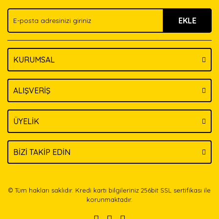
Ürün fiyatı diğer sitelerden daha pahalı.
EKLE
Bu ürüne benzer farklı alternatifler olmalı.
KURUMSAL
Gönder
ALIŞVERİŞ
ÜYELİK
BİZİ TAKİP EDİN
© Tüm hakları saklıdır. Kredi kartı bilgileriniz 256bit SSL sertifikası ile
korunmaktadır.