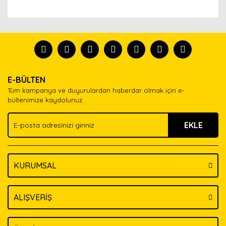
Bu ürünün fiyat bilgisi, resim, ürün açıklamalarında ve
diğer konularda yetersiz gördüğünüz noktaları öneri
Bu ürünü kullandıysanız yorum yapın, herkes ürünü
formunu kullanarak tarafımıza iletebilirsiniz.
tanısın.
Görüş ve önerileriniz için teşekkür ederiz.
Ürün resmi kalitesiz, bozuk veya görüntülenemiyor.
Yorum Yaz
E-BÜLTEN
Ürün açıklamasında eksik bilgiler bulunuyor.
Tüm kampanya ve duyurulardan haberdar olmak için e-
Ürün bilgilerinde hatalar bulunuyor.
bültenimize kaydolunuz.
Ürün fiyatı diğer sitelerden daha pahalı.
EKLE
Bu ürüne benzer farklı alternatifler olmalı.
KURUMSAL
Gönder
ALIŞVERİŞ