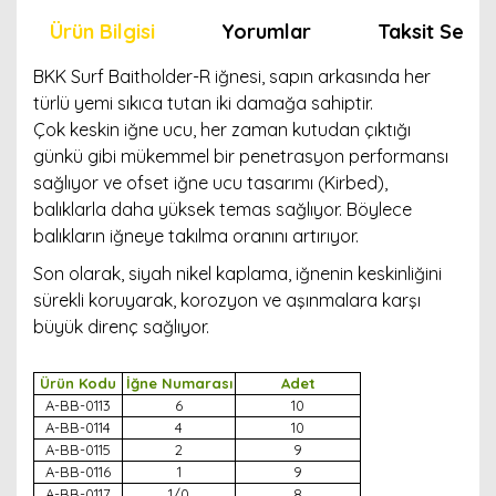
Ürün Bilgisi
Yorumlar
Taksit Seçen
BKK Surf Baitholder-R iğnesi, sapın arkasında her
türlü yemi sıkıca tutan iki damağa sahiptir.
Çok keskin iğne ucu, her zaman kutudan çıktığı
günkü gibi mükemmel bir penetrasyon performansı
sağlıyor ve ofset iğne ucu tasarımı (Kirbed),
balıklarla daha yüksek temas sağlıyor. Böylece
balıkların iğneye takılma oranını artırıyor.
Son olarak, siyah nikel kaplama, iğnenin keskinliğini
sürekli koruyarak, korozyon ve aşınmalara karşı
büyük direnç sağlıyor.
Ürün Kodu
İğne Numarası
Adet
A-BB-0113
6
10
A-BB-0114
4
10
A-BB-0115
2
9
A-BB-0116
1
9
A-BB-0117
1/0
8