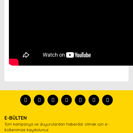
Bu ürünün fiyat bilgisi, resim, ürün açıklamalarında ve
diğer konularda yetersiz gördüğünüz noktaları öneri
Bu ürünü kullandıysanız yorum yapın, herkes ürünü
formunu kullanarak tarafımıza iletebilirsiniz.
tanısın.
Görüş ve önerileriniz için teşekkür ederiz.
Ürün resmi kalitesiz, bozuk veya görüntülenemiyor.
Yorum Yaz
E-BÜLTEN
Ürün açıklamasında eksik bilgiler bulunuyor.
Tüm kampanya ve duyurulardan haberdar olmak için e-
Ürün bilgilerinde hatalar bulunuyor.
bültenimize kaydolunuz.