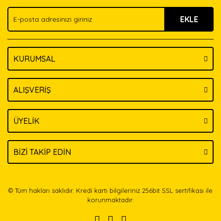
Ürün fiyatı diğer sitelerden daha pahalı.
EKLE
Bu ürüne benzer farklı alternatifler olmalı.
KURUMSAL
Gönder
ALIŞVERİŞ
ÜYELİK
BİZİ TAKİP EDİN
© Tüm hakları saklıdır. Kredi kartı bilgileriniz 256bit SSL sertifikası ile
korunmaktadır.