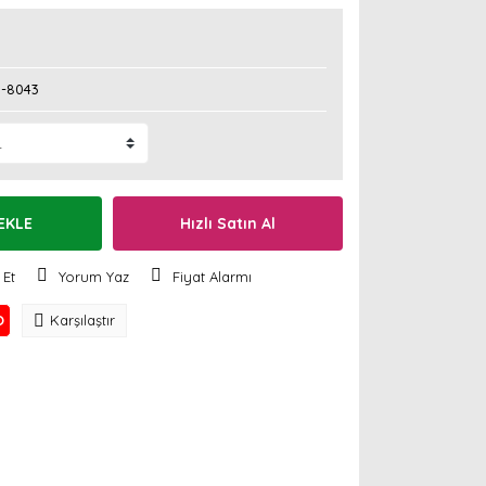
J-8043
EKLE
Hızlı Satın Al
 Et
Yorum Yaz
Fiyat Alarmı
O
Karşılaştır