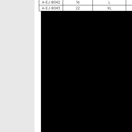
A-EJ-8042
16
L
A-EJ-8043
22
XL