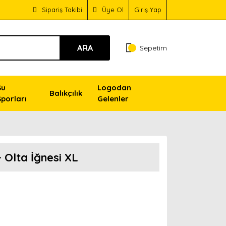
Sipariş Takibi
Üye Ol
Giriş Yap
ARA
Sepetim
Su
Logodan
Balıkçılık
Sporları
Gelenler
 Olta İğnesi XL