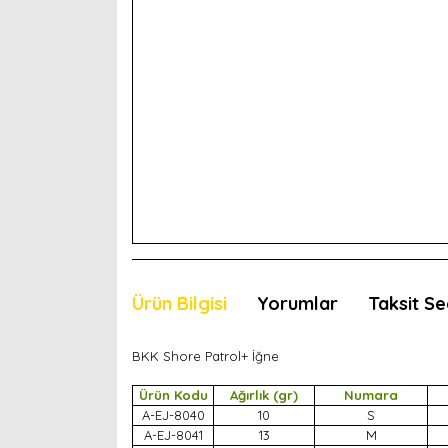
Ürün Bilgisi
Yorumlar
Taksit Se
BKK Shore Patrol+ İğne
Ürün Kodu
Ağırlık (gr)
Numara
A-EJ-8040
10
S
A-EJ-8041
13
M