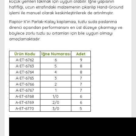
küçük yemleri takmak için uygun olabilir. İğne yapısının
hafifliği, ucun etrafındaki malzemenin çıkarılıp Hand-Ground
işlemi ile manuel olarak keskinleştirilerek de artırılmıştır.
Raptor-X'in Parlak-Kalay kaplaması, tuzlu suda paslanma
direnci açısından performansını en üst düzeye çıkarmayı ve
böylece zorlu tuzlu su ortamları için bile uygun olmayı
amaçlamaktadır.
.
Ürün Kodu
İğne Numarası
Adet
A-ET-6762
6
9
A-ET-6763
5
8
A-ET-6764
4
8
A-ET-6765
3
7
A-ET-6766
2
7
A-ET-6767
1
7
A-ET-6768
1/0
6
A-ET-6769
2/0
6
A-ET-6770
3/0
5
.