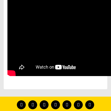
Bu ürünün fiyat bilgisi, resim, ürün açıklamalarında ve
diğer konularda yetersiz gördüğünüz noktaları öneri
Bu ürünü kullandıysanız yorum yapın, herkes ürünü
formunu kullanarak tarafımıza iletebilirsiniz.
tanısın.
Görüş ve önerileriniz için teşekkür ederiz.