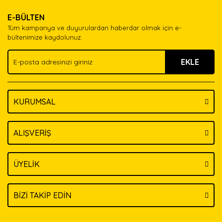
Ürün resmi kalitesiz, bozuk veya görüntülenemiyor.
Yorum Yaz
E-BÜLTEN
Ürün açıklamasında eksik bilgiler bulunuyor.
Tüm kampanya ve duyurulardan haberdar olmak için e-
Ürün bilgilerinde hatalar bulunuyor.
bültenimize kaydolunuz.
Ürün fiyatı diğer sitelerden daha pahalı.
EKLE
Bu ürüne benzer farklı alternatifler olmalı.
KURUMSAL
Gönder
ALIŞVERİŞ
ÜYELİK
BİZİ TAKİP EDİN