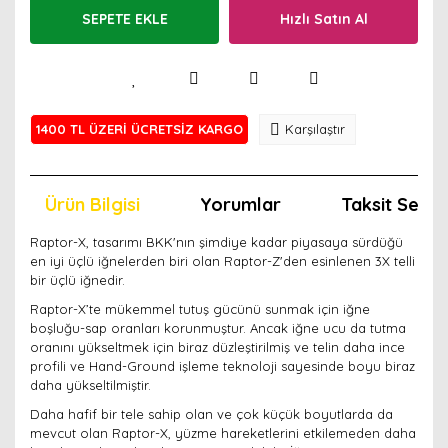
SEPETE EKLE
Hızlı Satın Al
1400 TL ÜZERİ ÜCRETSİZ KARGO
Karşılaştır
Ürün Bilgisi
Yorumlar
Taksit Seçen
Raptor-X, tasarımı BKK'nın şimdiye kadar piyasaya sürdüğü
en iyi üçlü iğnelerden biri olan Raptor-Z'den esinlenen 3X telli
bir üçlü iğnedir.
Raptor-X’te mükemmel tutuş gücünü sunmak için iğne
boşluğu-sap oranları korunmuştur. Ancak iğne ucu da tutma
oranını yükseltmek için biraz düzleştirilmiş ve telin daha ince
profili ve Hand-Ground işleme teknoloji sayesinde boyu biraz
daha yükseltilmiştir.
Daha hafif bir tele sahip olan ve çok küçük boyutlarda da
mevcut olan Raptor-X, yüzme hareketlerini etkilemeden daha