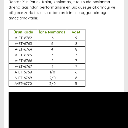
Raptor-X'in Parlak-Kalay kaplaması, tuzlu suda paslanma
direnci açısından performansını en üst düzeye çıkarmayı ve
böylece zorlu tuzlu su ortamları için bile uygun olmayı
amaçlamaktadır.
.
Ürün Kodu
İğne Numarası
Adet
A-ET-6762
6
9
A-ET-6763
5
8
A-ET-6764
4
8
A-ET-6765
3
7
A-ET-6766
2
7
A-ET-6767
1
7
A-ET-6768
1/0
6
A-ET-6769
2/0
6
A-ET-6770
3/0
5
.