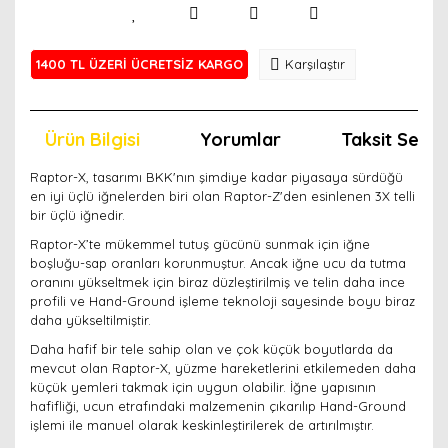
1400 TL ÜZERİ ÜCRETSİZ KARGO
Karşılaştır
Ürün Bilgisi
Yorumlar
Taksit Seçen
Raptor-X, tasarımı BKK'nın şimdiye kadar piyasaya sürdüğü
en iyi üçlü iğnelerden biri olan Raptor-Z'den esinlenen 3X telli
bir üçlü iğnedir.
Raptor-X’te mükemmel tutuş gücünü sunmak için iğne
boşluğu-sap oranları korunmuştur. Ancak iğne ucu da tutma
oranını yükseltmek için biraz düzleştirilmiş ve telin daha ince
profili ve Hand-Ground işleme teknoloji sayesinde boyu biraz
daha yükseltilmiştir.
Daha hafif bir tele sahip olan ve çok küçük boyutlarda da
mevcut olan Raptor-X, yüzme hareketlerini etkilemeden daha
küçük yemleri takmak için uygun olabilir. İğne yapısının
hafifliği, ucun etrafındaki malzemenin çıkarılıp Hand-Ground
işlemi ile manuel olarak keskinleştirilerek de artırılmıştır.