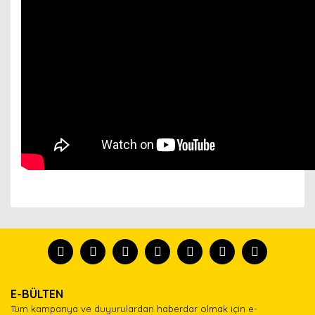
Bu ürünün fiyat bilgisi, resim, ürün açıklamalarında ve
diğer konularda yetersiz gördüğünüz noktaları öneri
Bu ürünü kullandıysanız yorum yapın, herkes ürünü
formunu kullanarak tarafımıza iletebilirsiniz.
tanısın.
Görüş ve önerileriniz için teşekkür ederiz.
Ürün resmi kalitesiz, bozuk veya görüntülenemiyor.
Yorum Yaz
E-BÜLTEN
Ürün açıklamasında eksik bilgiler bulunuyor.
Tüm kampanya ve duyurulardan haberdar olmak için e-