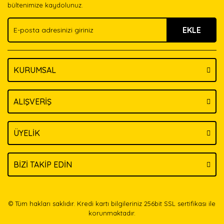
Ürün bilgilerinde hatalar bulunuyor.
bültenimize kaydolunuz.
Ürün fiyatı diğer sitelerden daha pahalı.
EKLE
Bu ürüne benzer farklı alternatifler olmalı.
KURUMSAL
Gönder
ALIŞVERİŞ
ÜYELİK
BİZİ TAKİP EDİN
© Tüm hakları saklıdır. Kredi kartı bilgileriniz 256bit SSL sertifikası ile
korunmaktadır.