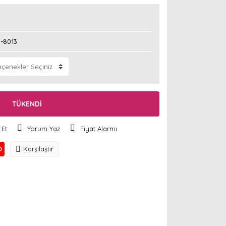
J-8013
TÜKENDİ
 Et
Yorum Yaz
Fiyat Alarmı
O
Karşılaştır