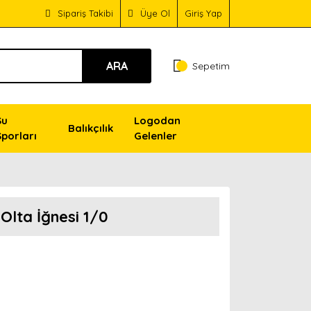
Sipariş Takibi
Üye Ol
Giriş Yap
ARA
Sepetim
Su
Logodan
Balıkçılık
Sporları
Gelenler
Olta İğnesi 1/0