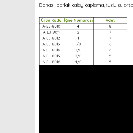
Dahası, parlak kalay kaplama, tuzlu su orta
Ürün Kodu
İğne Numarası
Adet
A-EJ-8010
4
8
A-EJ-8011
2
7
A-EJ-8012
1
7
A-EJ-8013
1/0
6
A-EJ-8014
2/0
6
A-EJ-8015
3/0
5
A-EJ-8016
4/0
5