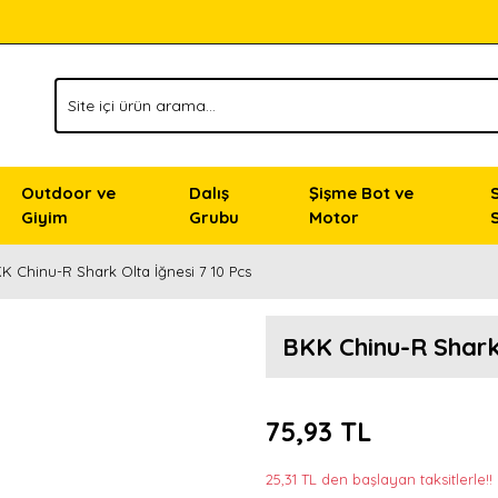
Outdoor ve
Dalış
Şişme Bot ve
Giyim
Grubu
Motor
K Chinu-R Shark Olta İğnesi 7 10 Pcs
BKK Chinu-R Shark 
75,93 TL
25,31 TL den başlayan taksitlerle!!