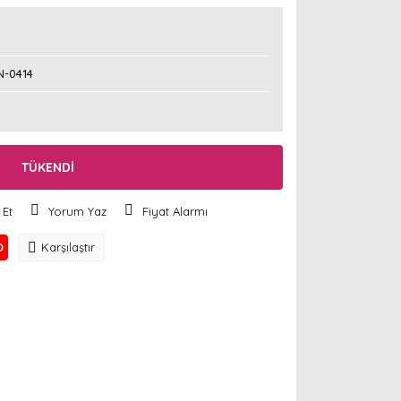
N-0414
TÜKENDİ
 Et
Yorum Yaz
Fiyat Alarmı
O
Karşılaştır