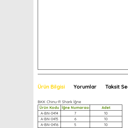
Ürün Bilgisi
Yorumlar
Taksit Se
BKK Chinu-R Shark İğne
Ürün Kodu
İğne Numarası
Adet
A-BN-0414
7
10
A-BN-0415
6
10
A-BN-0416
5
10