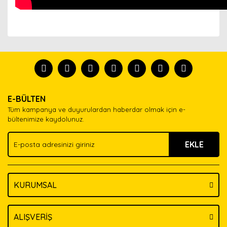
Bu ürünün fiyat bilgisi, resim, ürün açıklamalarında ve
diğer konularda yetersiz gördüğünüz noktaları öneri
Bu ürünü kullandıysanız yorum yapın, herkes ürünü
formunu kullanarak tarafımıza iletebilirsiniz.
tanısın.
Görüş ve önerileriniz için teşekkür ederiz.
Ürün resmi kalitesiz, bozuk veya görüntülenemiyor.
Yorum Yaz
E-BÜLTEN
Ürün açıklamasında eksik bilgiler bulunuyor.
Tüm kampanya ve duyurulardan haberdar olmak için e-
Ürün bilgilerinde hatalar bulunuyor.
bültenimize kaydolunuz.
Ürün fiyatı diğer sitelerden daha pahalı.
EKLE
Bu ürüne benzer farklı alternatifler olmalı.
KURUMSAL
Gönder
ALIŞVERİŞ