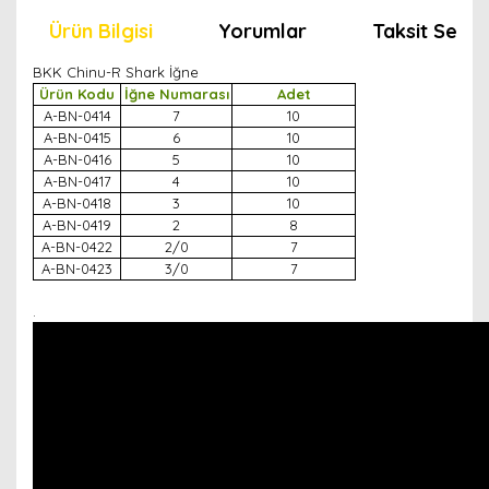
Ürün Bilgisi
Yorumlar
Taksit Seçen
BKK Chinu-R Shark İğne
Ürün Kodu
İğne Numarası
Adet
A-BN-0414
7
10
A-BN-0415
6
10
A-BN-0416
5
10
A-BN-0417
4
10
A-BN-0418
3
10
A-BN-0419
2
8
A-BN-0422
2/0
7
A-BN-0423
3/0
7
.