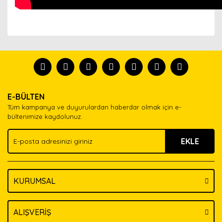
Bu ürünün fiyat bilgisi, resim, ürün açıklamalarında ve
diğer konularda yetersiz gördüğünüz noktaları öneri
Bu ürünü kullandıysanız yorum yapın, herkes ürünü
formunu kullanarak tarafımıza iletebilirsiniz.
tanısın.
Görüş ve önerileriniz için teşekkür ederiz.
Ürün resmi kalitesiz, bozuk veya görüntülenemiyor.
Yorum Yaz
E-BÜLTEN
Ürün açıklamasında eksik bilgiler bulunuyor.
Tüm kampanya ve duyurulardan haberdar olmak için e-
Ürün bilgilerinde hatalar bulunuyor.
bültenimize kaydolunuz.
Ürün fiyatı diğer sitelerden daha pahalı.
EKLE
Bu ürüne benzer farklı alternatifler olmalı.
KURUMSAL
Gönder
ALIŞVERİŞ