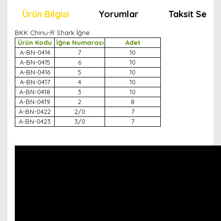
Ürün Bilgisi
Yorumlar
Taksit Seçen
BKK Chinu-R Shark İğne
Ürün Kodu
İğne Numarası
Adet
A-BN-0414
7
10
A-BN-0415
6
10
A-BN-0416
5
10
A-BN-0417
4
10
A-BN-0418
3
10
A-BN-0419
2
8
A-BN-0422
2/0
7
A-BN-0423
3/0
7
.