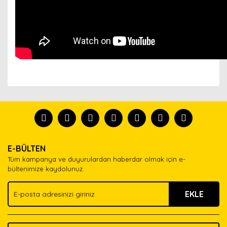
Bu ürünün fiyat bilgisi, resim, ürün açıklamalarında ve
diğer konularda yetersiz gördüğünüz noktaları öneri
Bu ürünü kullandıysanız yorum yapın, herkes ürünü
formunu kullanarak tarafımıza iletebilirsiniz.
tanısın.
Görüş ve önerileriniz için teşekkür ederiz.
Ürün resmi kalitesiz, bozuk veya görüntülenemiyor.
Yorum Yaz
E-BÜLTEN
Ürün açıklamasında eksik bilgiler bulunuyor.
Tüm kampanya ve duyurulardan haberdar olmak için e-
Ürün bilgilerinde hatalar bulunuyor.
bültenimize kaydolunuz.
Ürün fiyatı diğer sitelerden daha pahalı.
EKLE
Bu ürüne benzer farklı alternatifler olmalı.