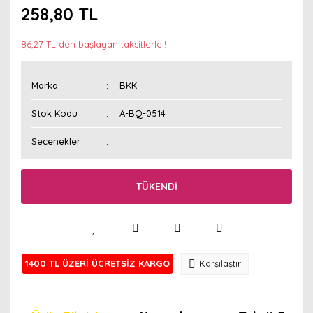
258,80 TL
86,27 TL den başlayan taksitlerle!!
Marka
BKK
Stok Kodu
A-BQ-0514
Seçenekler
TÜKENDİ
1400 TL ÜZERİ ÜCRETSİZ KARGO
Karşılaştır