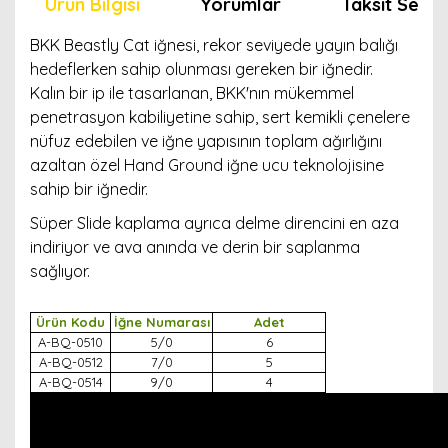
Ürün Bilgisi
Yorumlar
Taksit Seçen
BKK Beastly Cat iğnesi, rekor seviyede yayın balığı
hedeflerken sahip olunması gereken bir iğnedir.
Kalın bir ip ile tasarlanan, BKK'nın mükemmel
penetrasyon kabiliyetine sahip, sert kemikli çenelere
nüfuz edebilen ve iğne yapısının toplam ağırlığını
azaltan özel Hand Ground iğne ucu teknolojisine
sahip bir iğnedir.
Süper Slide kaplama ayrıca delme direncini en aza
indiriyor ve ava anında ve derin bir saplanma
sağlıyor.
Ürün Kodu
İğne Numarası
Adet
A-BQ-0510
5/0
6
A-BQ-0512
7/0
5
A-BQ-0514
9/0
4