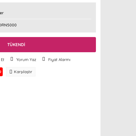
er
ORN5000
TÜKENDİ
 Et
Yorum Yaz
Fiyat Alarmı
O
Karşılaştır