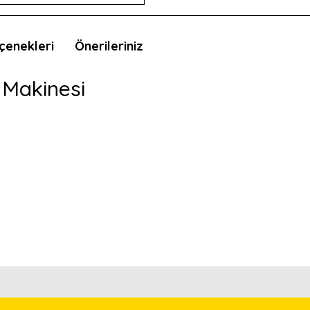
çenekleri
Önerileriniz
 Makinesi
nda ve diğer konularda yetersiz gördüğünüz noktaları öneri formunu kullan
Bu ürünü kullandıysanız yorum yapın, herkes ürünü tanısın.
.