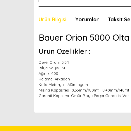
Ürün Bilgisi
Yorumlar
Taksit Se
Bauer Orion 5000 Olta
Ürün Özellikleri:
Devir Oranı: 5.5:1
Bilya Sayısı: 6+1
Ağırlık: 400
Kalama: Arkadan
Kafa Metaryali: Alüminyum
Misina Kapasitesi: 0,35mm/180mt - 0,40mm/140mt
Garanti Kapsamı: Ömür Boyu Parça Garantisi Var
Bu ürünün fiyat bilgisi, resim, ürün açıklamaları
Görüş ve önerileriniz için teşekkür ederiz.
Ürün resmi kalitesiz, bozuk veya görüntülenemiyor