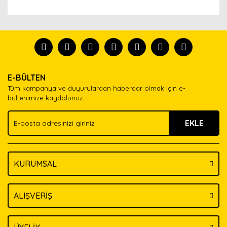
Bu ürünün fiyat bilgisi, resim, ürün açıklamalarında ve
diğer konularda yetersiz gördüğünüz noktaları öneri
Bu ürünü kullandıysanız yorum yapın, herkes ürünü
formunu kullanarak tarafımıza iletebilirsiniz.
tanısın.
Görüş ve önerileriniz için teşekkür ederiz.
Ürün resmi kalitesiz, bozuk veya görüntülenemiyor.
Yorum Yaz
E-BÜLTEN
Ürün açıklamasında eksik bilgiler bulunuyor.
Tüm kampanya ve duyurulardan haberdar olmak için e-
Ürün bilgilerinde hatalar bulunuyor.
bültenimize kaydolunuz.
Ürün fiyatı diğer sitelerden daha pahalı.
EKLE
Bu ürüne benzer farklı alternatifler olmalı.
KURUMSAL
Gönder
ALIŞVERİŞ