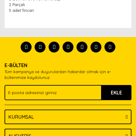
2 Parçalı
5 adet fincan
Bu ürünün fiyat bilgisi, resim, ürün açıklamalarında ve
diğer konularda yetersiz gördüğünüz noktaları öneri
Bu ürünü kullandıysanız yorum yapın, herkes ürünü
formunu kullanarak tarafımıza iletebilirsiniz.
tanısın.
Görüş ve önerileriniz için teşekkür ederiz.
Ürün resmi kalitesiz, bozuk veya görüntülenemiyor.
Yorum Yaz
E-BÜLTEN
Ürün açıklamasında eksik bilgiler bulunuyor.
Tüm kampanya ve duyurulardan haberdar olmak için e-
Ürün bilgilerinde hatalar bulunuyor.
bültenimize kaydolunuz.
Ürün fiyatı diğer sitelerden daha pahalı.
EKLE
Bu ürüne benzer farklı alternatifler olmalı.
KURUMSAL
Gönder