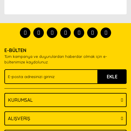
Bu ürünün fiyat bilgisi, resim, ürün açıklamalarında ve
diğer konularda yetersiz gördüğünüz noktaları öneri
Bu ürünü kullandıysanız yorum yapın, herkes ürünü
formunu kullanarak tarafımıza iletebilirsiniz.
tanısın.
Görüş ve önerileriniz için teşekkür ederiz.
Ürün resmi kalitesiz, bozuk veya görüntülenemiyor.
Yorum Yaz
E-BÜLTEN
Ürün açıklamasında eksik bilgiler bulunuyor.
Tüm kampanya ve duyurulardan haberdar olmak için e-
Ürün bilgilerinde hatalar bulunuyor.
bültenimize kaydolunuz.
Ürün fiyatı diğer sitelerden daha pahalı.
EKLE
Bu ürüne benzer farklı alternatifler olmalı.
KURUMSAL
Gönder
ALIŞVERİŞ