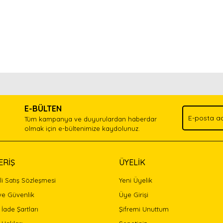
nda ve diğer konularda yetersiz gördüğünüz noktaları öneri formunu kullan
Bu ürünü kullandıysanız yorum yapın, herkes ürünü tanısın.
.
E-BÜLTEN
Yorum Yaz
Tüm kampanya ve duyurulardan haberdar
olmak için e-bültenimize kaydolunuz.
ERİŞ
ÜYELİK
i Satış Sözleşmesi
Yeni Üyelik
 ve Güvenlik
Üye Girişi
 İade Şartları
Şifremi Unuttum