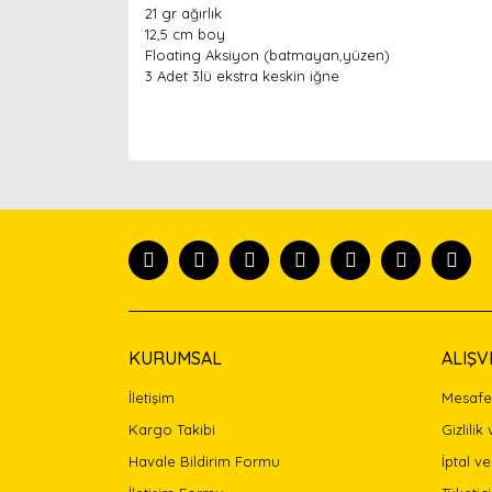
21 gr ağırlık
12,5 cm boy
Floating Aksiyon (batmayan,yüzen)
3 Adet 3lü ekstra keskin iğne
Bu ürünün fiyat bilgisi, resim, ürün açıklamaları
Görüş ve önerileriniz için teşekkür ederiz.
Ürün resmi kalitesiz, bozuk veya görüntülenemiyor
Ürün açıklamasında eksik bilgiler bulunuyor.
Ürün bilgilerinde hatalar bulunuyor.
Ürün fiyatı diğer sitelerden daha pahalı.
Bu ürüne benzer farklı alternatifler olmalı.
KURUMSAL
ALIŞV
İletişim
Mesafel
Kargo Takibi
Gizlilik
Havale Bildirim Formu
İptal ve