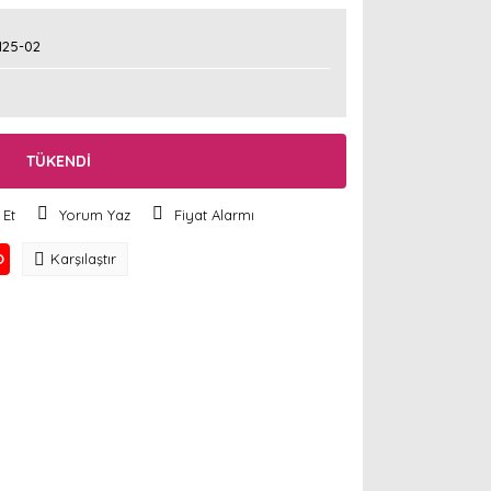
125-02
TÜKENDİ
 Et
Yorum Yaz
Fiyat Alarmı
O
Karşılaştır