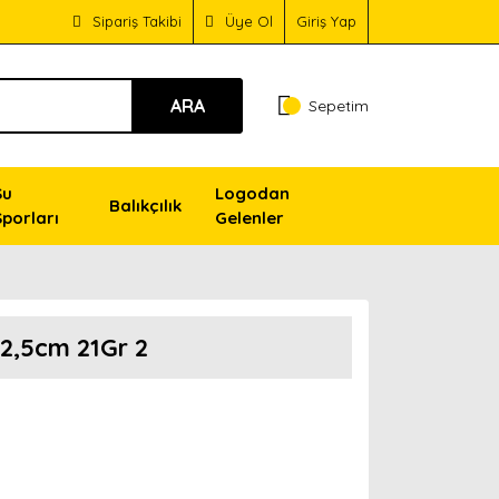
Sipariş Takibi
Üye Ol
Giriş Yap
ARA
Sepetim
Su
Logodan
Balıkçılık
Sporları
Gelenler
12,5cm 21Gr 2
!