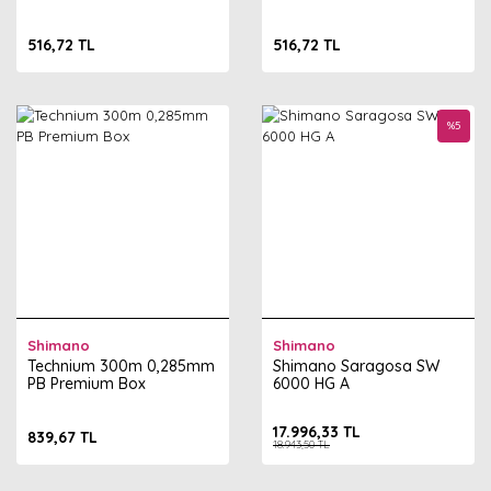
516,72 TL
516,72 TL
%
5
Shimano
Shimano
Technium 300m 0,285mm
Shimano Saragosa SW
PB Premium Box
6000 HG A
17.996,33 TL
839,67 TL
18.943,50 TL