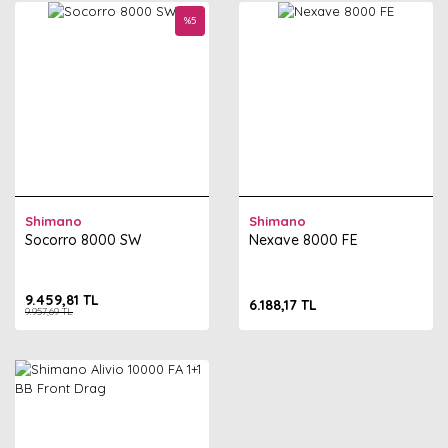
%
5
Shimano
Shimano
Socorro 8000 SW
Nexave 8000 FE
9.459,81 TL
6.188,17 TL
9.957,69 TL