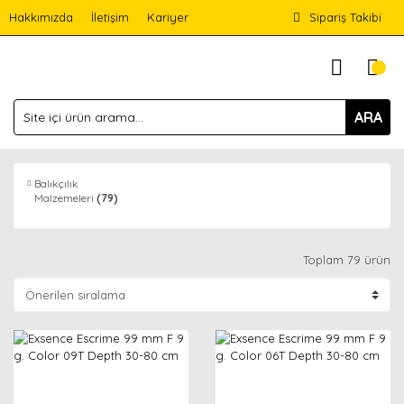
Hakkımızda
İletişim
Kariyer
Sipariş Takibi
ARA
Balıkçılık
Malzemeleri
(79)
Toplam 79 ürün